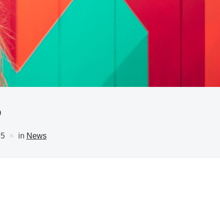
5
25
in
News