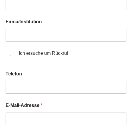
Firma/Institution
K
Ich ersuche um Rückruf
o
n
t
Telefon
a
k
t
E-Mail-Adresse
*