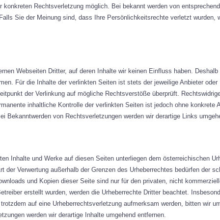
er konkreten Rechtsverletzung möglich. Bei bekannt werden von entsprechen
alls Sie der Meinung sind, dass Ihre Persönlichkeitsrechte verletzt wurden, 
rnen Webseiten Dritter, auf deren Inhalte wir keinen Einfluss haben. Deshalb
. Für die Inhalte der verlinkten Seiten ist stets der jeweilige Anbieter oder 
eitpunkt der Verlinkung auf mögliche Rechtsverstöße überprüft. Rechtswidrig
rmanente inhaltliche Kontrolle der verlinkten Seiten ist jedoch ohne konkrete 
Bei Bekanntwerden von Rechtsverletzungen werden wir derartige Links umgeh
llten Inhalte und Werke auf diesen Seiten unterliegen dem österreichischen Urh
Art der Verwertung außerhalb der Grenzen des Urheberrechtes bedürfen der sc
Downloads und Kopien dieser Seite sind nur für den privaten, nicht kommerziel
etreiber erstellt wurden, werden die Urheberrechte Dritter beachtet. Insbesond
 trotzdem auf eine Urheberrechtsverletzung aufmerksam werden, bitten wir u
tzungen werden wir derartige Inhalte umgehend entfernen.