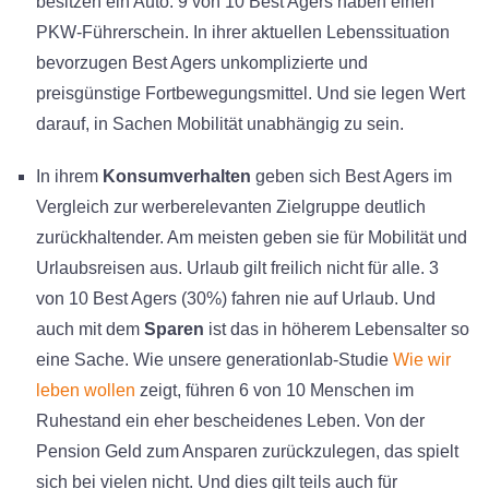
besitzen ein Auto. 9 von 10 Best Agers haben einen
PKW-Führerschein. In ihrer aktuellen Lebenssituation
bevorzugen Best Agers unkomplizierte und
preisgünstige Fortbewegungsmittel. Und sie legen Wert
darauf, in Sachen Mobilität unabhängig zu sein.
In ihrem
Konsumverhalten
geben sich Best Agers im
Vergleich zur werberelevanten Zielgruppe deutlich
zurückhaltender. Am meisten geben sie für Mobilität und
Urlaubsreisen aus. Urlaub gilt freilich nicht für alle. 3
von 10 Best Agers (30%) fahren nie auf Urlaub. Und
auch mit dem
Sparen
ist das in höherem Lebensalter so
eine Sache. Wie unsere generationlab-Studie
Wie wir
leben wollen
zeigt, führen 6 von 10 Menschen im
Ruhestand ein eher bescheidenes Leben. Von der
Pension Geld zum Ansparen zurückzulegen, das spielt
sich bei vielen nicht. Und dies gilt teils auch für