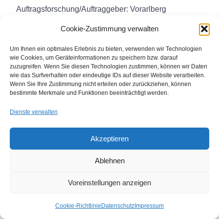
Auftragsforschung/Auftraggeber: Vorarlberg
bewegt/Sportreferat der Vorarlberger Landesregierung
Cookie-Zustimmung verwalten
Dr. Beate Großegger (2008-2009)
Um Ihnen ein optimales Erlebnis zu bieten, verwenden wir Technologien
Wissenschaftliche Projektmitarbeit:
wie Cookies, um Geräteinformationen zu speichern bzw. darauf
Gesundheitsförderung im Zielgruppensegment Jugend:
zuzugreifen. Wenn Sie diesen Technologien zustimmen, können wir Daten
wie das Surfverhalten oder eindeutige IDs auf dieser Website verarbeiten.
Grundlagenstudie zu Gesundheitsbewusstsein und
Wenn Sie Ihre Zustimmung nicht erteilen oder zurückziehen, können
Gesundheitsstilen bei 14- bis 25-jährigem Event-
bestimmte Merkmale und Funktionen beeinträchtigt werden.
Publikum im urbanen Raum und in den Regionen,
Dienste verwalten
Auftagsstudie/gefördert aus Mitteln des Fonds
Gesundes Österreich/Co-Finanzierung: BMG (2008-
Akzeptieren
2009) – Publikation zum Projekt: Beate Großegger: “Zu
viel Gesundheit ist auch nicht gesund, weil da geht mir
Ablehnen
etwas ab.” Jugendliche als Zielgruppe der
Voreinstellungen anzeigen
Gesundheitsförderung, in: Hackauf, Horst; Ohlbrecht,
Heike (Hg.): Jugend und Gesundheit: Ein
Cookie-Richtlinie
Datenschutz
Impressum
Forschungsüberblick, Weinheim/Münche: Juventa,