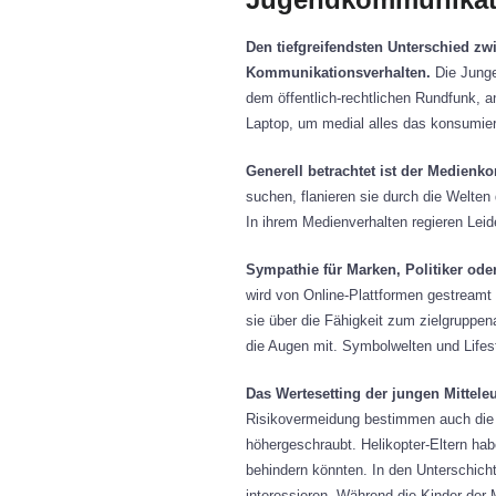
Den tiefgreifendsten Unterschied z
Kommunikationsverhalten.
Die Junge
dem öffentlich-rechtlichen Rundfunk,
Laptop, um medial alles das konsumiere
Generell betrachtet ist der Medien
suchen, flanieren sie durch die Welte
In ihrem Medienverhalten regieren Lei
Sympathie für Marken, Politiker ode
wird von Online-Plattformen gestreamt
sie über die Fähigkeit zum zielgruppe
die Augen mit. Symbolwelten und Life
Das Wertesetting der jungen Mittel
Risikovermeidung bestimmen auch die G
höhergeschraubt. Helikopter-Eltern ha
behindern könnten. In den Unterschichte
interessieren. Während die Kinder der M