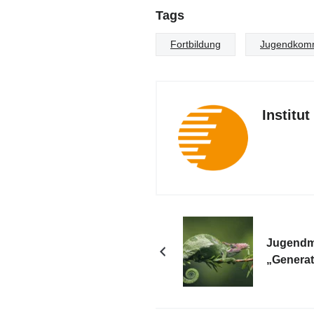
Tags
Fortbildung
Jugendkomm
Institu
Jugendm
„Genera