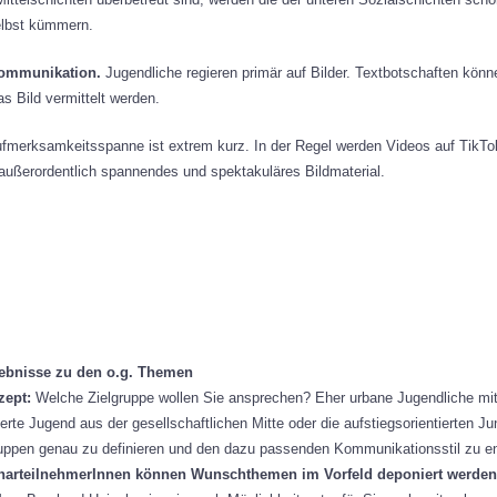
elbst kümmern.
kommunikation.
Jugendliche regieren primär auf Bilder. Textbotschaften könn
s Bild vermittelt werden.
ufmerksamkeitsspanne ist extrem kurz. In der Regel werden Videos auf TikT
außerordentlich spannendes und spektakuläres Bildmaterial.
gebnisse zu den o.g. Themen
nzept:
Welche Zielgruppe wollen Sie ansprechen? Eher urbane Jugendliche mit
ierte Jugend aus der gesellschaftlichen Mitte oder die aufstiegsorientierten
gruppen genau zu definieren und den dazu passenden Kommunikationsstil zu e
inarteilnehmerInnen können Wunschthemen im Vorfeld deponiert werde