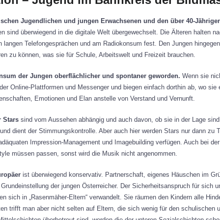
wischen Jugendlichen und jungen Erwachsenen und den über 40-Jährigen
n sind überwiegend in die digitale Welt übergewechselt. Die Älteren halten n
 an langen Telefongesprächen und am Radiokonsum fest. Den Jungen hingegen
n zu können, was sie für Schule, Arbeitswelt und Freizeit brauchen.
konsum der Jungen oberflächlicher und spontaner geworden.
Wenn sie nich
n der Online-Plattformen und Messenger und biegen einfach dorthin ab, wo si
denschaften, Emotionen und Elan anstelle von Verstand und Vernunft.
r Stars
sind vom Aussehen abhängig und auch davon, ob sie in der Lage sind
 und dient der Stimmungskontrolle. Aber auch hier werden Stars nur dann zu
nadäquaten Impression-Management und Imagebuilding verfügen. Auch bei der
style müssen passen, sonst wird die Musik nicht angenommen.
europäer
ist überwiegend konservativ. Partnerschaft, eigenes Häuschen im Gr
rundeinstellung der jungen Österreicher. Der Sicherheitsanspruch für sich u
ben sich in „Rasenmäher-Eltern“ verwandelt. Sie räumen den Kindern alle Hin
n trifft man aber nicht selten auf Eltern, die sich wenig für den schulischen u
ittelschichten überbetreut sind, werden die der unteren Sozialschichten schon