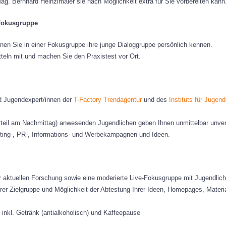
ag. Bernhard Heinzlmaier sie nach Möglichkeit extra für Sie vorbereiten kann
Fokusgruppe
en Sie in einer Fokusgruppe ihre junge Dialoggruppe persönlich kennen.
teln mit und machen Sie den Praxistest vor Ort.
d Jugendexpert/innen der
T-Factory Trendagentur
und des
Instituts für Jugen
rteil am Nachmittag) anwesenden Jugendlichen geben Ihnen unmittelbar unver
ting-, PR-, Informations- und Werbekampagnen und Ideen.
r aktuellen Forschung sowie eine moderierte Live-Fokusgruppe mit Jugendlic
er Zielgruppe und Möglichkeit der Abtestung Ihrer Ideen, Homepages, Materia
inkl. Getränk (antialkoholisch) und Kaffeepause