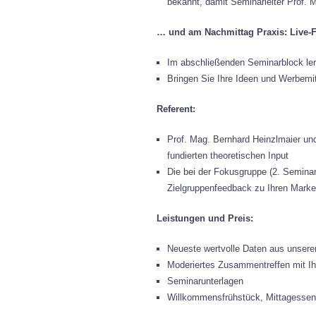
bekannt, damit Seminarleiter Prof. M
… und am Nachmittag Praxis:
Live-
Im abschließenden Seminarblock lern
Bringen Sie Ihre Ideen und Werbemit
Referent:
Prof. Mag. Bernhard Heinzlmaier un
fundierten theoretischen Input
Die bei der Fokusgruppe (2. Semina
Zielgruppenfeedback zu Ihren Marke
Leistungen und Preis:
Neueste wertvolle Daten aus unsere
Moderiertes Zusammentreffen mit Ihr
Seminarunterlagen
Willkommensfrühstück, Mittagessen 