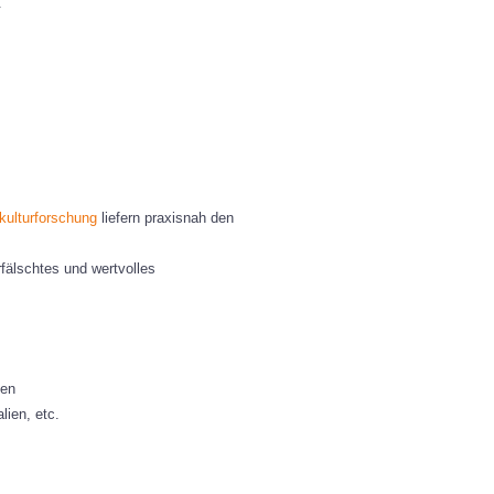
.
dkulturforschung
liefern praxisnah den
fälschtes und wertvolles
hen
lien, etc.