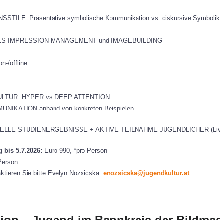
E: Präsentative symbolische Kommunikation vs. diskursive Symbolik 
S IMPRESSION-MANAGEMENT und IMAGEBUILDING
-/offline
LTUR: HYPER vs DEEP ATTENTION
IKATION anhand von konkreten Beispielen
ELLE STUDIENERGEBNISSE + AKTIVE TEILNAHME JUGENDLICHER (Live-F
bis 5.7.2026:
Euro 990,-*pro Person
Person
ktieren Sie bitte Evelyn Nozsicska:
enozsicska@jugendkultur.at
on – Jugend im Bannkreis der Bildma