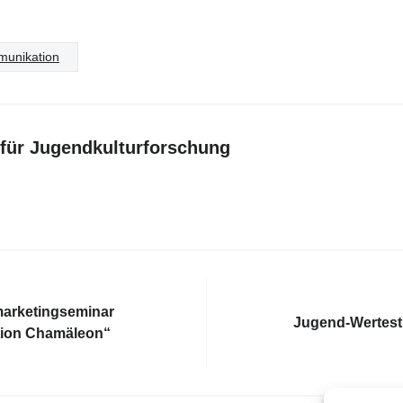
unikation
t für Jugendkulturforschung
arketingseminar
Jugend-Wertest
tion Chamäleon“