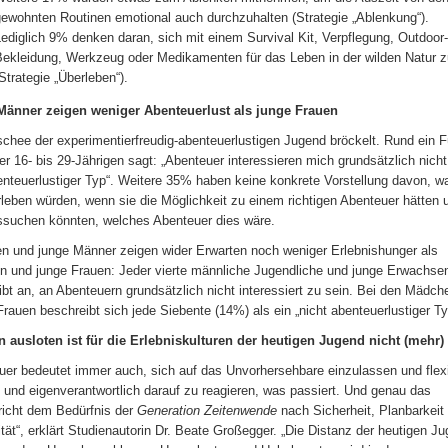
gewohnten Routinen emotional auch durchzuhalten (Strategie „Ablenkung“).
ediglich 9% denken daran, sich mit einem Survival Kit, Verpflegung, Outdoor-
Bekleidung, Werkzeug oder Medikamenten für das Leben in der wilden Natur z
Strategie „Überleben“).
Männer zeigen weniger Abenteuerlust als junge Frauen
schee der experimentierfreudig-abenteuerlustigen Jugend bröckelt. Rund ein F
r 16- bis 29-Jährigen sagt: „Abenteuer interessieren mich grundsätzlich nicht,
enteuerlustiger Typ“. Weitere 35% haben keine konkrete Vorstellung davon, w
rleben würden, wenn sie die Möglichkeit zu einem richtigen Abenteuer hätten 
ssuchen könnten, welches Abenteuer dies wäre.
n und junge Männer zeigen wider Erwarten noch weniger Erlebnishunger als
 und junge Frauen: Jeder vierte männliche Jugendliche und junge Erwachse
ibt an, an Abenteuern grundsätzlich nicht interessiert zu sein. Bei den Mädch
Frauen beschreibt sich jede Siebente (14%) als ein „nicht abenteuerlustiger Ty
 ausloten ist für die Erlebniskulturen der heutigen Jugend nicht (mehr) 
uer bedeutet immer auch, sich auf das Unvorhersehbare einzulassen und flexi
 und eigenverantwortlich darauf zu reagieren, was passiert. Und genau das
richt dem Bedürfnis der
Generation Zeitenwende
nach Sicherheit, Planbarkeit
ität“, erklärt Studienautorin Dr. Beate Großegger. „Die Distanz der heutigen J