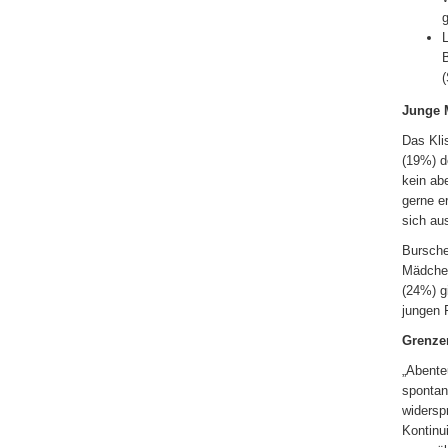
L
(
Junge 
Das Kli
(19%) de
kein ab
gerne e
sich au
Bursche
Mädchen
(24%) g
jungen 
Grenzen
„Abente
spontan
widersp
Kontinu