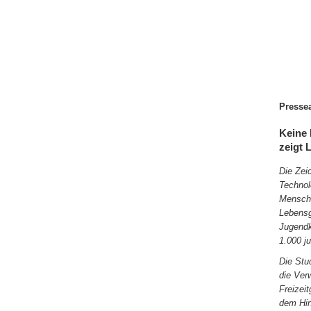
Presse
Keine 
zeigt 
Die Zei
Technol
Mensche
Lebensg
Jugendk
1.000 j
Die Stu
die Ver
Freizei
dem Hin