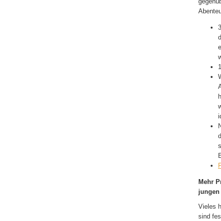
gegenüb
Abenteu
d
W
A
h
i
N
s
Mehr P
jungen 
Vieles 
sind fe