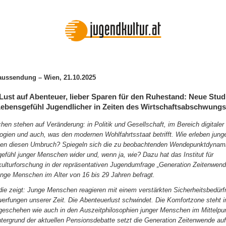
aussendung – Wien, 21.10.2025
Lust auf Abenteuer, lieber Sparen für den Ruhestand: Neue Stud
Lebensgefühl Jugendlicher in Zeiten des Wirtschaftsabschwungs
chen stehen auf Veränderung: in Politik und Gesellschaft, im Bereich digitaler
ogien und auch, was den modernen Wohlfahrtsstaat betrifft. Wie erleben jung
n diesen Umbruch? Spiegeln sich die zu beobachtenden Wendepunktdynam
efühl junger Menschen wider und, wenn ja, wie? Dazu hat das Institut für
ulturforschung in der repräsentativen Jugendumfrage „Generation Zeitenwend
unge Menschen im Alter von 16 bis 29 Jahren befragt.
die zeigt: Junge Menschen reagieren mit einem verstärkten Sicherheitsbedürf
werfungen unserer Zeit. Die Abenteuerlust schwindet. Die Komfortzone steht 
tgeschehen wie auch in den Auszeitphilosophien junger Menschen im Mittelpu
tergrund der aktuellen Pensionsdebatte setzt die Generation Zeitenwende au