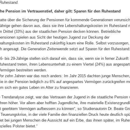
 Ruhestand.
che Pension im Vertrauenstief, daher gilt: Sparen für den Ruhestand
atte über die Sicherung der Pensionen für kommende Generationen verunsiche
Jährige gehen davon aus, dass sie ihre Lebenshaltungskosten im Ruhestand 
m Drittel (33%) aus der staatlichen Pension decken können. Betriebliche
ensionen spielen aus Sicht der heutigen Jugend zur Deckung der
altungskosten im Ruhestand zukünftig kaum eine Rolle. Selbst vorzusorgen, 
h angesagt. Die
Generation Zeitenwende
setzt auf Sparen für den Ruhestand
6- bis 29-Jährige stellen sich darauf ein, dass sie, wenn sie in ferner Zukunft
Ruhestand treten, ihren Lebensunterhalt zu einem Viertel (24%) aus angespar
Vermögen bestreiten werden.
Vor zehn Jahren war das noch anders: Im Jahr 2015 dachten junge Menschen
sie in der Pension lediglich zu 6% auf angespartes Vermögen zurückgreifen 
m sich ein gutes Leben im Alter zu finanzieren.
e Trendanalyse zeigt, war das Vertrauen der Jugend in die staatliche Pension 
hren höher. Vor allem aber hofften Jugendliche, ihre materielle Existenzgrund
it geerbtem Vermögen aufbessern zu können“, so Studienautorin Dr. Beate Gr
 Teuerungskrise, in der viele Familie den finanziellen Druck heute deutlich sp
et bei jungen Menschen die Aussicht auf ein Erbe, das ihnen später, im Ruhe
nzielles Polster bietet.“