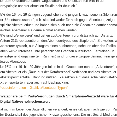
er dem Unvorhersehbaren, Ungeplanten und Unbekannten wird in der
ertypologie unserer aktuellen Studie sehr deutlich.“
35% der 16- bis 29-jährigen Jugendlichen und jungen Erwachsenen zählen zu
er „Unentschlossenen“, d.h. sie sind weder für noch gegen Abenteuer, zeigen
explizite Abenteuerlust und haben sich auch noch nie Gedanken darüber gema
welches Abenteuer sie gerne einmal erleben würden.
19% sind „Verweigerer“ und gehen zu Abenteuern grundsätzlich auf Distanz.
eitere 21% repräsentieren den Abenteuertypus des „Explorers“: Sie wollen, w
benteurer typisch, aus Alltagsroutinen ausbrechen, scheuen aber das Risiko
aben wenig Interesse, ihre persönlichen Grenzen auszuloten. Fernreisen (in
weitestgehend organisiertem Rahmen) sind für diese Gruppe demnach ein ger
deales Abenteuer.
ur 16% der 16- bis 29-Jährigen fallen in die Gruppe der echten „Adventurer“, 
dem Abenteuer ein „Raus aus der Komfortzone!“ verbinden und das Abenteuer 
elbstexperimentelle Erfahrung nutzen. Sie setzen auf klassische Survival-Ab
Extremsportarten, aber auch auf Backpacking.
Presseinformation – Grafik „Abenteuer-Typen“
rivatsphäre beim Party-Vergnügen durch Smartphone-Verzicht wäre für 4
Digital Natives wünschenswert
hat sich im Leben der Jugendlichen verändert, eines gilt aber nach wie vor: Pa
ster Bestandteil des jugendlichen Freizeitgeschehens. Die mit Social Media u