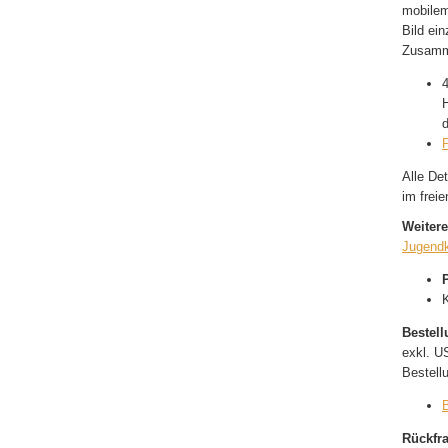
mobilem
Bild ein
Zusamme
d
P
Alle De
im freie
Weitere
Jugendk
K
Bestel
exkl. U
Bestell
B
Rückfr