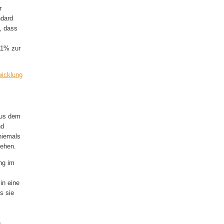
r
ndard
, dass
11% zur
wicklung
 aus dem
nd
niemals
iehen.
ng im
in eine
s sie
n