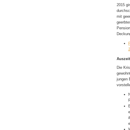
2015 gi
durchsc
mit gee
geerbte
Pension
Deckung
Auszeit
Die Kri
gewohnt
jungen
vorstel
N
R
E
e
i
e