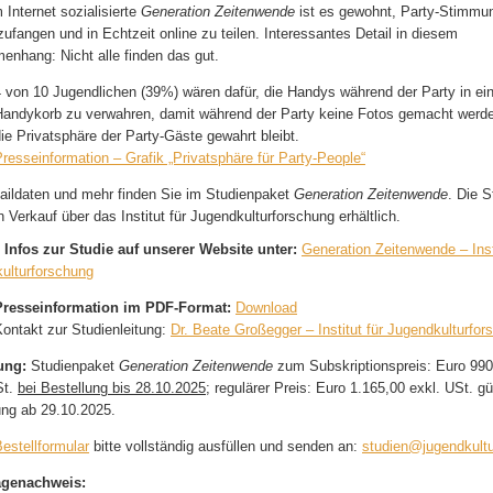
 Internet sozialisierte
Generation Zeitenwende
ist es gewohnt, Party-Stimmu
zufangen und in Echtzeit online zu teilen. Interessantes Detail in diesem
nhang: Nicht alle finden das gut.
4 von 10 Jugendlichen (39%) wären dafür, die Handys während der Party in e
Handykorb zu verwahren, damit während der Party keine Fotos gemacht werd
ie Privatsphäre der Party-Gäste gewahrt bleibt.
resseinformation – Grafik „Privatsphäre für Party-People“
taildaten und mehr finden Sie im Studienpaket
Generation Zeitenwende
. Die S
n Verkauf über das Institut für Jugendkulturforschung erhältlich.
 Infos zur Studie auf unserer Website unter:
Generation Zeitenwende – Insti
ulturforschung
Presseinformation im PDF-Format:
Download
ontakt zur Studienleitung:
Dr. Beate Großegger – Institut für Jugendkulturfor
lung:
Studienpaket
Generation Zeitenwende
zum Subskriptionspreis: Euro 990
St.
bei Bestellung bis 28.10.2025
; regulärer Preis: Euro 1.165,00 exkl. USt. gül
ung ab 29.10.2025.
estellformular
bitte vollständig ausfüllen und senden an:
studien@jugendkultu
agenachweis: