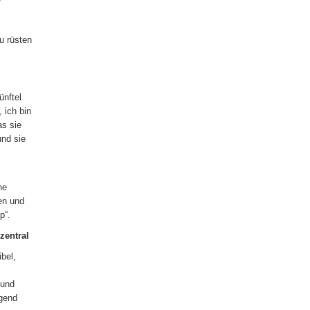
u rüsten
ünftel
 ich bin
as sie
und sie
ne
en und
p“.
zentral
bel,
 und
ugend