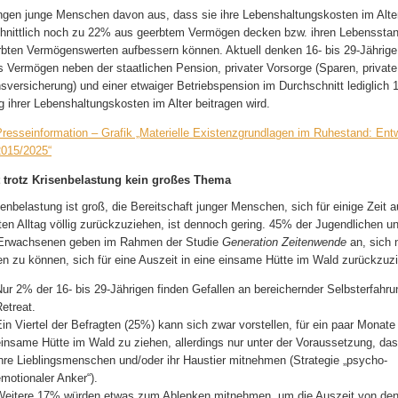
ngen junge Menschen davon aus, dass sie ihre Lebenshaltungskosten im Alte
hnittlich noch zu 22% aus geerbtem Vermögen decken bzw. ihren Lebenssta
rbten Vermögenswerten aufbessern können. Aktuell denken 16- bis 29-Jährige
s Vermögen neben der staatlichen Pension, privater Vorsorge (Sparen, private
sversicherung) und einer etwaiger Betriebspension im Durchschnitt lediglich 
 ihrer Lebenshaltungskosten im Alter beitragen wird.
Presseinformation – Grafik „Materielle Existenzgrundlagen im Ruhestand: Ent
2015/2025“
 trotz Krisenbelastung kein großes Thema
senbelastung ist groß, die Bereitschaft junger Menschen, sich für einige Zeit
en Alltag völlig zurückzuziehen, ist dennoch gering. 45% der Jugendlichen u
 Erwachsenen geben im Rahmen der Studie
Generation Zeitenwende
an, sich 
len zu können, sich für eine Auszeit in eine einsame Hütte im Wald zurückzuz
ur 2% der 16- bis 29-Jährigen finden Gefallen an bereichernder Selbsterfahru
etreat.
in Viertel der Befragten (25%) kann sich zwar vorstellen, für ein paar Monate 
insame Hütte im Wald zu ziehen, allerdings nur unter der Voraussetzung, das
hre Lieblingsmenschen und/oder ihr Haustier mitnehmen (Strategie „psycho-
motionaler Anker“).
Weitere 17% würden etwas zum Ablenken mitnehmen, um die Auszeit von de