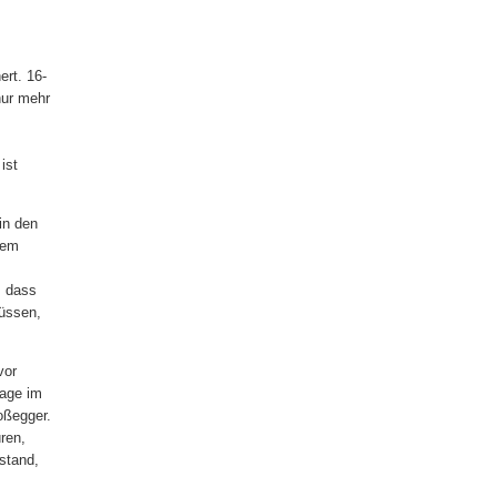
rt. 16-
nur mehr
ist
:
 in den
tem
, dass
müssen,
vor
lage im
oßegger.
üren,
stand,