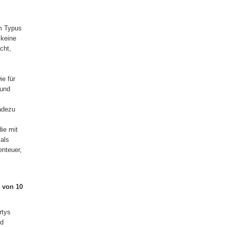
m Typus
 keine
cht,
ie für
 und
adezu
die mit
als
enteuer,
 von 10
rtys
nd