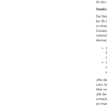
für den
Staatli
Die Deb
bis 29-
zu eine
Zusatzp
Lebensh
demnac
1
u
„Wie di
zehn Ja
Alter m
„Mit der
schwind
ein fina