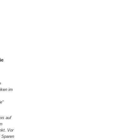
ie
e
iken im
e“
nis auf
im
nkt. Vor
f Sparen