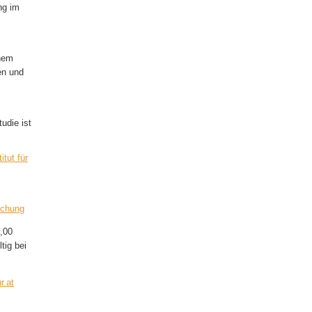
ng im
inem
en und
tudie ist
tut für
schung
,00
tig bei
r.at