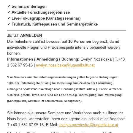
✓ Seminarunterlagen
✓ Aktuelle Forschungsergebnisse
✓ Live-Fokusgruppe (Ganztagsseminar)
✓ Frühstück, Kaffeepausen und Seminargetränke
JETZT ANMELDEN
Die Teilnehmerzahl ist bewusst auf
10 Personen
begrenzt, damit
individuelle Fragen und Praxisbeispiele intensiv behandelt werden
können.
Informationen / Anmeldung / Buchung:
Evelyn Nozsicska | T.+43
1 532 67 95-16 |
evelyn.nozsicska@jugendkultur.at
*Für Seminare und Weiterbildungsveranstaltungen gelten folgende Bedingungen:
100% der Teilnahmegebühr fällig bei Bestellung zum Zeichen der Fixbuchung,
einlangend spätestens 7 Werktage nach Rechnungsdatum. Alle o.g. Preise verstehen
sich exkl. gesetzl. MwSt. und sind bis Ende des o.g. Jahres gültig, inkl. Verpflegung
(Kaffeepausen, Getränke im Seminarraum, Mittagessen).
Sie können alle unsere Seminare und Workshops auch zu Ihnen ins
Haus holen, wir erstellen Ihnen dazu gerne ein individuelles Angebot:
T.+43 1 532 67 95-16, E-Mail:
evelyn.nozsicska@jugendkultur.at