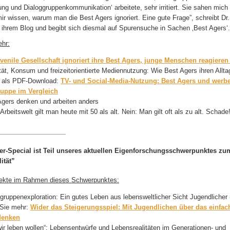
ung und Dialoggruppenkommunikation‘ arbeitete, sehr irritiert. Sie sahen mich
ir wissen, warum man die Best Agers ignoriert. Eine gute Frage”, schreibt Dr
 ihrem Blog und begibt sich diesmal auf Spurensuche in Sachen ‚Best Agers‘.
hr:
uvenile Gesellschaft ignoriert ihre Best Agers, junge Menschen reagieren i
tät, Konsum und freizeitorientierte Mediennutzung: Wie Best Agers ihren Allta
k als PDF-Download:
TV- und Social-Media-Nutzung: Best Agers und werbe
ruppe im Vergleich
Agers denken und arbeiten anders
 Arbeitswelt gilt man heute mit 50 als alt. Nein: Man gilt oft als zu alt. Schade
______________________
er-Special ist Teil unseres aktuellen Eigenforschungsschwerpunktes z
ität”
jekte im Rahmen dieses Schwerpunktes:
ruppenexploration: Ein gutes Leben aus lebensweltlicher Sicht Jugendlicher 
 Sie mehr:
Wider das Steigerungsspiel: Mit Jugendlichen über das einfa
denken
ir leben wollen“: Lebensentwürfe und Lebensrealitäten im Generationen- und