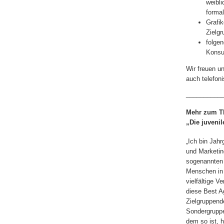
weibli
formal
Grafik
Zielgr
folgen
Konsum
Wir freuen u
auch telefon
__________
Mehr zum T
„Die juvenil
„Ich bin Jahr
und Marketin
sogenannten B
Menschen in 
vielfältige V
diese Best Ag
Zielgruppend
Sondergruppe
dem so ist, 