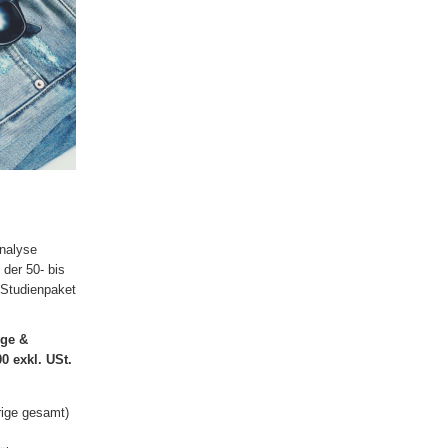
analyse
der 50- bis
 Studienpaket
ige &
0 exkl. USt.
rige gesamt)