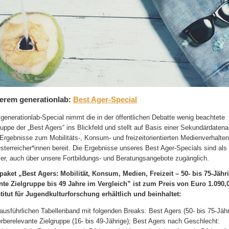
erem generationlab:
Best Ager-Special
generationlab-Special nimmt die in der öffentlichen Debatte wenig beachtete
ruppe der „Best Agers“ ins Blickfeld und stellt auf Basis einer Sekundärdaten
rgebnisse zum Mobilitäts-, Konsum- und freizeitorientierten Medienverhalten 
Österreicher*innen bereit. Die Ergebnisse unseres Best Ager-Specials sind als
er, auch über unsere Fortbildungs- und Beratungsangebote zugänglich.
paket „Best Agers: Mobilität, Konsum, Medien, Freizeit –
50- bis 75-Jähr
te Zielgruppe bis 49 Jahre im Vergleich” ist zum Preis von Euro 1.090,0
titut für Jugendkulturforschung erhältlich und beinhaltet:
ausführlichen Tabellenband mit folgenden Breaks: Best Agers (50- bis 75-Jäh
rberelevante Zielgruppe (16- bis 49-Jährige); Best Agers nach Geschlecht: