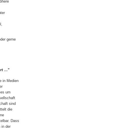
höhere
ter
l,
der gerne
ert …”
ie in Medien
er
t es um
ellschaft
chaft sind
telt die
ine
telbar. Dass
 in der