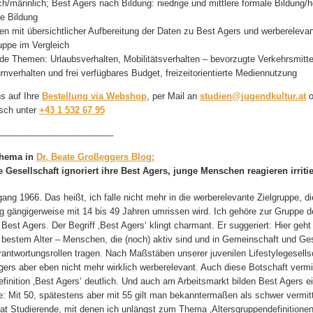
ch/männlich; Best Agers nach Bildung: niedrige und mittlere formale Bildung/
e Bildung
en mit übersichtlicher Aufbereitung der Daten zu Best Agers und werberelevan
uppe im Vergleich
de Themen: Urlaubsverhalten, Mobilitätsverhalten – bevorzugte Verkehrsmitte
verhalten und frei verfügbares Budget, freizeitorientierte Mediennutzung
ns auf Ihre
Bestellung via Webshop
, per Mail an
studien@jugendkultur.at
o
isch unter
+43 1 532 67 95
________________________
hema in
Dr. Beate Großeggers Blog:
e Gesellschaft ignoriert ihre Best Agers, junge Menschen reagieren irriti
gang 1966. Das heißt, ich falle nicht mehr in die werberelevante Zielgruppe, d
g gängigerweise mit 14 bis 49 Jahren umrissen wird. Ich gehöre zur Gruppe d
est Agers. Der Begriff ‚Best Agers‘ klingt charmant. Er suggeriert: Hier geh
bestem Alter – Menschen, die (noch) aktiv sind und in Gemeinschaft und Ges
erantwortungsrollen tragen. Nach Maßstäben unserer juvenilen Lifestylegesells
ers aber eben nicht mehr wirklich werberelevant. Auch diese Botschaft vermit
efinition ‚Best Agers‘ deutlich. Und auch am Arbeitsmarkt bilden Best Agers e
: Mit 50, spätestens aber mit 55 gilt man bekanntermaßen als schwer vermit
hat Studierende, mit denen ich unlängst zum Thema ‚Altersgruppendefinitionen