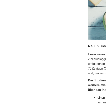
Neu in uns
Unser neues 
Ziel-/Dialogg
umfassende E
75-jährigen 
und, wie imm
Das Studien
werberelevan
über das Ins
einen 
vs. we