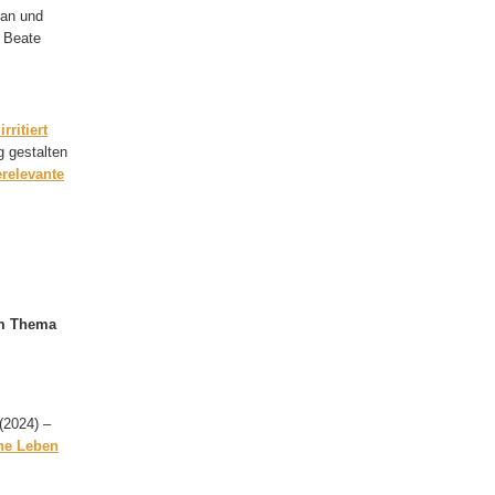
 an und
. Beate
rritiert
g gestalten
relevante
!
um Thema
(2024) –
che Leben