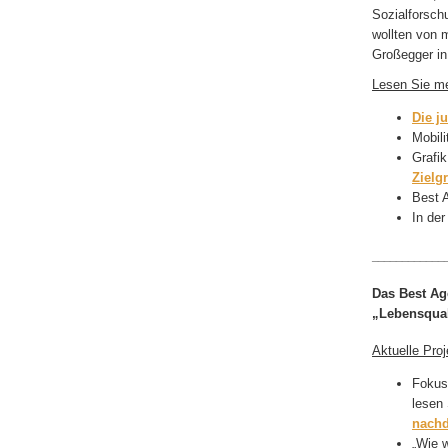
Sozialforsch
wollten von m
Großegger in
Lesen Sie me
Die j
Mobili
Grafi
Zielg
Best 
In der
____________
Das Best Ag
„Lebensqual
Aktuelle Pro
Fokusg
lesen
nach
„Wie w