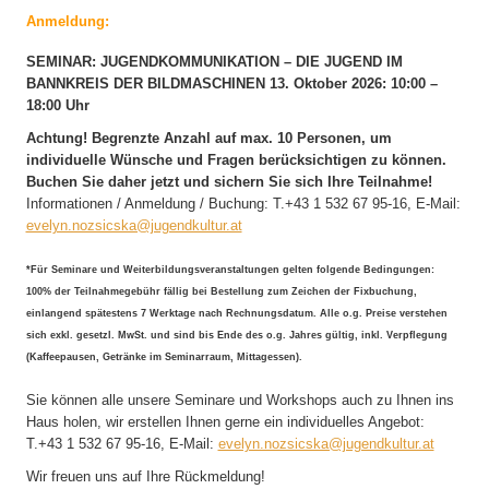
Anmeldung:
SEMINAR:
JUGENDKOMMUNIKATION –
DIE JUGEND IM
BANNKREIS DER BILDMASCHINEN 13
. Oktober 2026:
10:00 –
18:00 Uhr
Achtung! Begrenzte Anzahl auf max. 10 Personen, um
individuelle Wünsche und Fragen berücksichtigen zu können.
Buchen Sie daher jetzt und sichern Sie sich Ihre Teilnahme!
Informationen / Anmeldung / Buchung: T.+43 1 532 67 95-16, E-Mail:
evelyn.nozsicska@jugendkultur.at
*Für Seminare und Weiterbildungsveranstaltungen gelten folgende Bedingungen:
100% der Teilnahmegebühr fällig bei Bestellung zum Zeichen der Fixbuchung,
einlangend spätestens 7 Werktage nach Rechnungsdatum. Alle o.g. Preise verstehen
sich exkl. gesetzl. MwSt. und sind bis Ende des o.g. Jahres gültig, inkl. Verpflegung
(Kaffeepausen, Getränke im Seminarraum, Mittagessen).
Sie können alle unsere Seminare und Workshops auch zu Ihnen ins
Haus holen, wir erstellen Ihnen gerne ein individuelles Angebot:
T.+43 1 532 67 95-16, E-Mail:
evelyn.nozsicska@jugendkultur.at
Wir freuen uns auf Ihre Rückmeldung!