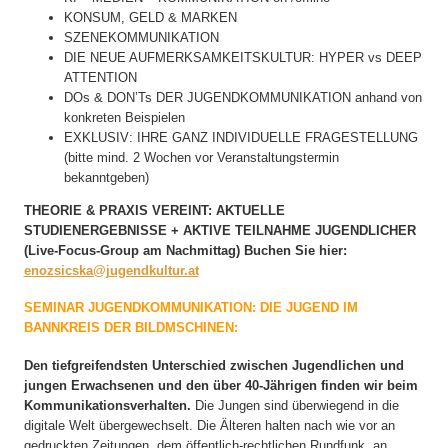
KONSUM, GELD & MARKEN
SZENEKOMMUNIKATION
DIE NEUE AUFMERKSAMKEITSKULTUR: HYPER vs DEEP
ATTENTION
DOs & DON’Ts DER JUGENDKOMMUNIKATION anhand von
konkreten Beispielen
EXKLUSIV: IHRE GANZ INDIVIDUELLE FRAGESTELLUNG
(bitte mind. 2 Wochen vor Veranstaltungstermin
bekanntgeben)
THEORIE & PRAXIS VEREINT: AKTUELLE
STUDIENERGEBNISSE + AKTIVE TEILNAHME JUGENDLICHER
(Live-Focus-Group am Nachmittag) Buchen Sie hier:
enozsicska@jugendkultur.at
SEMINAR JUGENDKOMMUNIKATION: DIE JUGEND IM
BANNKREIS DER BILDMSCHINEN:
Den tiefgreifendsten Unterschied zwischen Jugendlichen und
jungen Erwachsenen und den über 40-Jährigen finden wir beim
Kommunikationsverhalten.
Die Jungen sind überwiegend in die
digitale Welt übergewechselt. Die Älteren halten nach wie vor an
gedruckten Zeitungen, dem öffentlich-rechtlichen Rundfunk, an